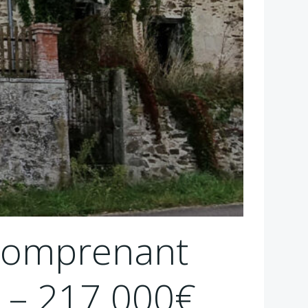
 comprenant
e – 217 000€