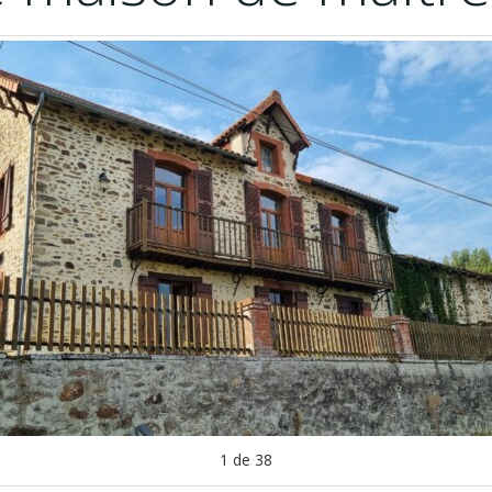
1
de
38