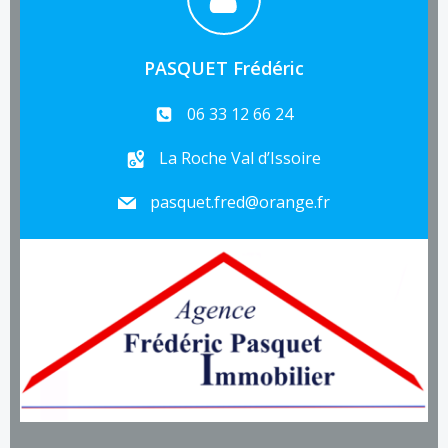
PASQUET Frédéric
06 33 12 66 24
La Roche Val d’Issoire
pasquet.fred@orange.fr