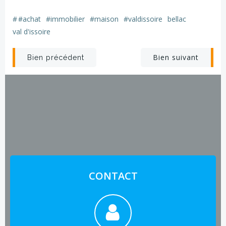
#
#achat
#immobilier
#maison
#valdissoire
bellac
val d'issoire
Post
Post
Bien suivant
Bien précédent
navigation
navigation
CONTACT