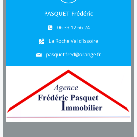
PASQUET Frédéric
06 33 12 66 24
La Roche Val d’Issoire
pasquet.fred@orange.fr