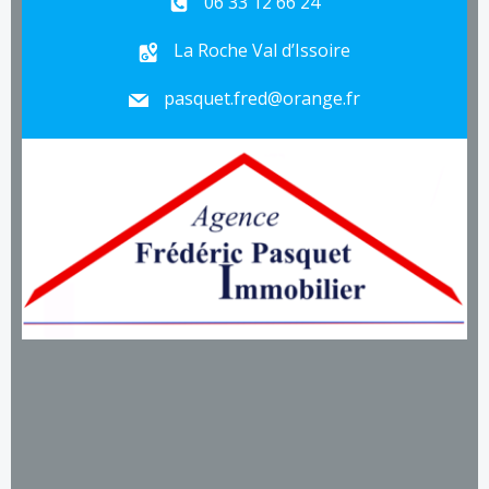
06 33 12 66 24
La Roche Val d’Issoire
pasquet.fred@orange.fr